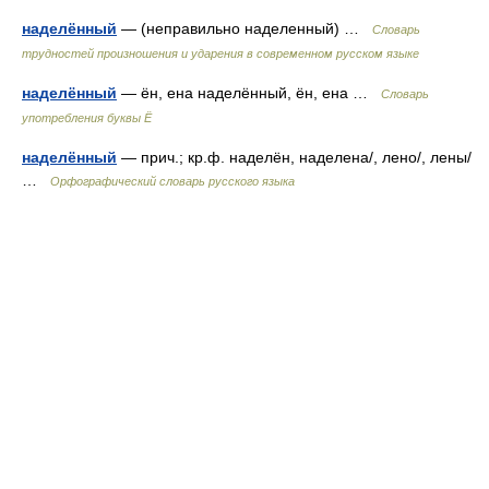
наделённый
— (неправильно наделенный) …
Словарь
трудностей произношения и ударения в современном русском языке
наделённый
— ён, ена наделённый, ён, ена …
Словарь
употребления буквы Ё
наделённый
— прич.; кр.ф. наделён, наделена/, лено/, лены/
…
Орфографический словарь русского языка