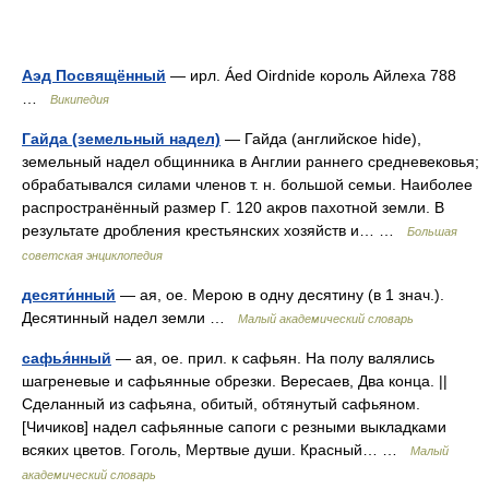
Аэд Посвящённый
— ирл. Áed Oirdnide король Айлеха 788
…
Википедия
Гайда (земельный надел)
— Гайда (английское hide),
земельный надел общинника в Англии раннего средневековья;
обрабатывался силами членов т. н. большой семьи. Наиболее
распространённый размер Г. 120 акров пахотной земли. В
результате дробления крестьянских хозяйств и… …
Большая
советская энциклопедия
десяти́нный
— ая, ое. Мерою в одну десятину (в 1 знач.).
Десятинный надел земли …
Малый академический словарь
сафья́нный
— ая, ое. прил. к сафьян. На полу валялись
шагреневые и сафьянные обрезки. Вересаев, Два конца. ||
Сделанный из сафьяна, обитый, обтянутый сафьяном.
[Чичиков] надел сафьянные сапоги с резными выкладками
всяких цветов. Гоголь, Мертвые души. Красный… …
Малый
академический словарь