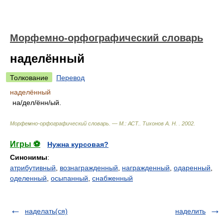
Морфемно-орфографический словарь
наделённый
Толкование
Перевод
наделённый
на/дел/ённ/ый.
Морфемно-орфографический словарь. — М.: АСТ.
.
Тихонов А. Н.
.
2002
.
Игры ⚽
Нужна курсовая?
Синонимы
:
атрибутивный
,
вознагражденный
,
награжденный
,
одаренный
,
оделенный
,
осыпанный
,
снабженный
наделать(ся)
наделить